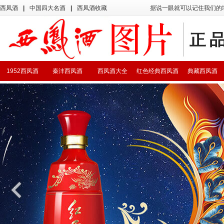
西凤酒
|
中国四大名酒
|
西凤酒收藏
据说一眼就可以记住我们的
1952西凤酒
秦沣西凤酒
西凤酒大全
红色经典西凤酒
典藏西凤酒