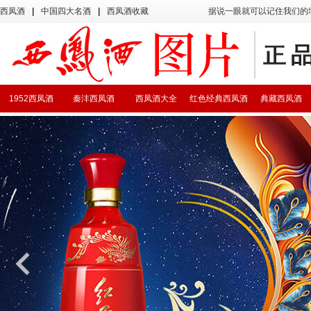
西凤酒
|
中国四大名酒
|
西凤酒收藏
据说一眼就可以记住我们的
1952西凤酒
秦沣西凤酒
西凤酒大全
红色经典西凤酒
典藏西凤酒