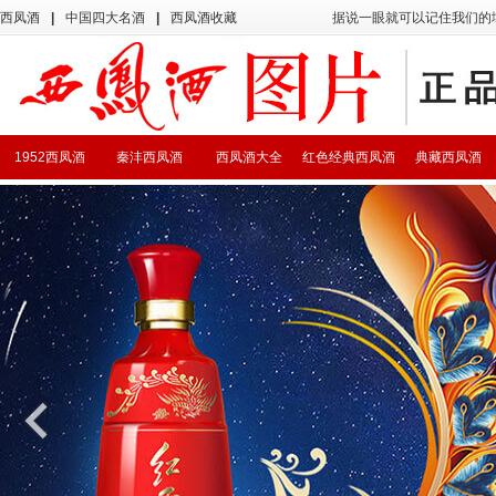
西凤酒
|
中国四大名酒
|
西凤酒收藏
据说一眼就可以记住我们的
1952西凤酒
秦沣西凤酒
西凤酒大全
红色经典西凤酒
典藏西凤酒