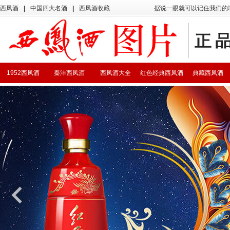
西凤酒
|
中国四大名酒
|
西凤酒收藏
据说一眼就可以记住我们的
1952西凤酒
秦沣西凤酒
西凤酒大全
红色经典西凤酒
典藏西凤酒