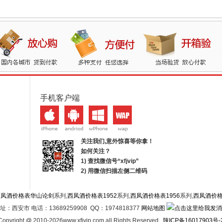
手机客户端
关注我们,意外惊喜等你拿！
如何关注？
1) 查找微信号“
xfjvip
”
2) 用微信扫描左侧二维码
西凤酒价格表华山论剑
系列,
西凤酒价格表1952
系列,
西凤酒价格表1956
系列,
西凤酒价
址：西安市 电话：13689259908 QQ：1974818377
网站地图
Copyright @ 2010-2026www.xfjvip.com all Rights Reserved .
陕ICP备16017903号-