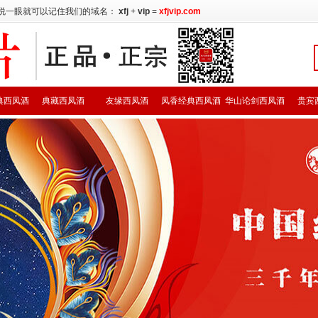
说一眼就可以记住我们的域名：
xfj
+
vip
=
xfjvip.com
典西凤酒
典藏西凤酒
友缘西凤酒
凤香经典西凤酒
华山论剑西凤酒
贵宾