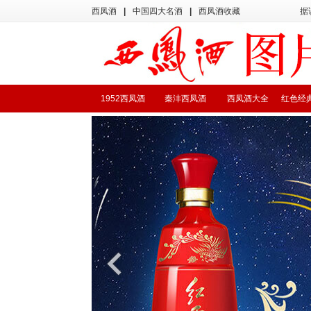
西凤酒
|
中国四大名酒
|
西凤酒收藏
据
1952西凤酒
秦沣西凤酒
西凤酒大全
红色经