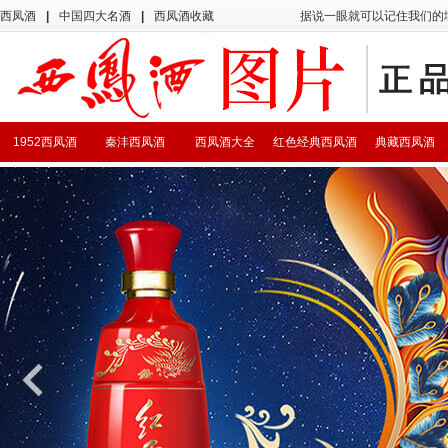
西凤酒
|
中国四大名酒
|
西凤酒收藏
据说一眼就可以记住我们的
1952西凤酒
秦沣西凤酒
西凤酒大全
红色经典西凤酒
典藏西凤酒