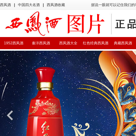
西凤酒
|
中国四大名酒
|
西凤酒收藏
据说一眼就可以记住我们的
1952西凤酒
秦沣西凤酒
西凤酒大全
红色经典西凤酒
典藏西凤酒