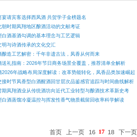
宴宴请宾客选择西凤酒 共贺学子金榜题名
北朝时期凤翔地区酿酒活动的文献考证
型白酒基酒勾调的基本理念与工艺逻辑
文明与诗酒传承的文化交汇
酒酿造工艺解密：千年非遗古法，凤香从何而来
酒送礼指南：2026年节日商务场景全覆盖，推荐清单全解析
酒2026年战略布局深度解读：改革势能转化，凤香品类加速崛起
交接时节凤香型白酒醒酒回甘层次品鉴感官追踪与时间曲线解析
时期凤翔酒业从传统酒坊向近代工业转型与酿酒技术革新史考
型白酒蒸馏冷凝温控与挥发性香气物质截留回收率科学解读
17
首页
上一页
16
18
下一页