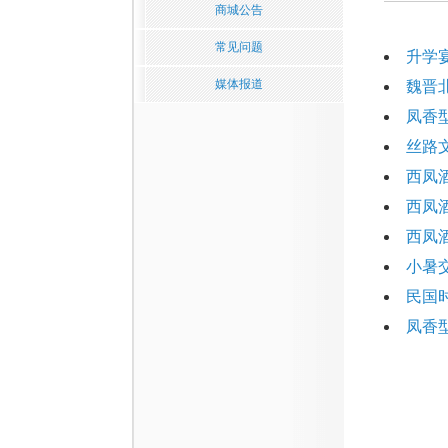
商城公告
常见问题
升学
媒体报道
魏晋
凤香
丝路
西凤
西凤
西凤
小暑
民国
凤香