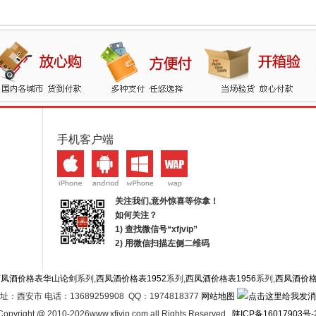
手机客户端
关注我们,意外惊喜等你拿！
如何关注？
1) 查找微信号“
xfjvip
”
2) 用微信扫描左侧二维码
西凤酒价格表华山论剑
系列,
西凤酒价格表1952
系列,
西凤酒价格表1956
系列,
西凤酒价
址：西安市 电话：13689259908 QQ：1974818377
网站地图
Copyright @ 2010-2026www.xfjvip.com all Rights Reserved .
陕ICP备16017903号-