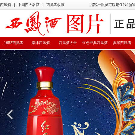
西凤酒
|
中国四大名酒
|
西凤酒收藏
据说一眼就可以记住我们的
1952西凤酒
秦沣西凤酒
西凤酒大全
红色经典西凤酒
典藏西凤酒