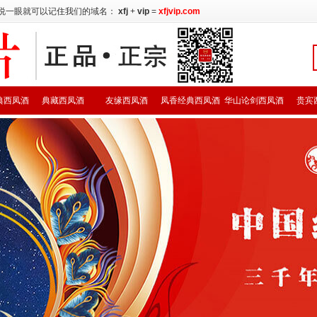
说一眼就可以记住我们的域名：
xfj
+
vip
=
xfjvip.com
典西凤酒
典藏西凤酒
友缘西凤酒
凤香经典西凤酒
华山论剑西凤酒
贵宾