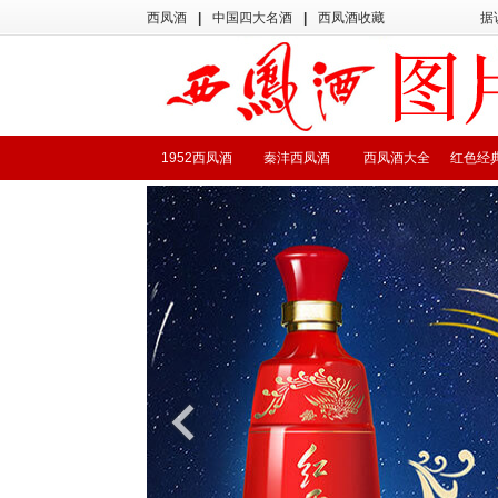
西凤酒
|
中国四大名酒
|
西凤酒收藏
据
1952西凤酒
秦沣西凤酒
西凤酒大全
红色经