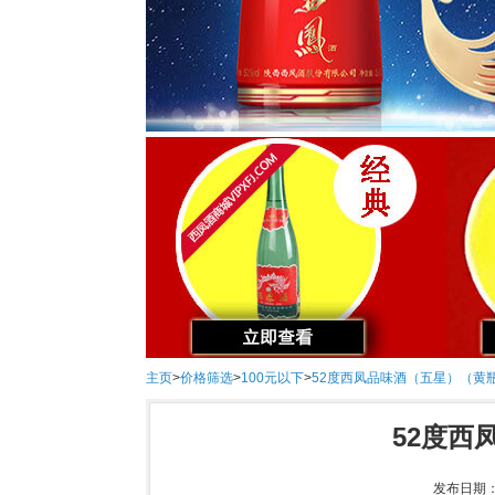
主页
>
价格筛选
>
100元以下
>
52度西凤品味酒（五星）（黄
52度西
发布日期：2