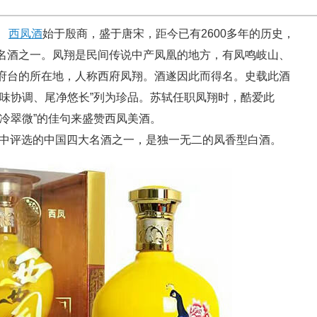
。
西凤酒
始于殷商，盛于唐宋，距今已有2600多年的历史，
名酒之一。凤翔是民间传说中产凤凰的地方，有凤鸣岐山、
府台的所在地，人称西府凤翔。酒遂因此而得名。史载此酒
诸味协调、尾净悠长”列为珍品。苏轼任职凤翔时，酷爱此
冷翠微”的佳句来盛赞西凤美酒。
会中评选的中国四大名酒之一，是独一无二的凤香型白酒。