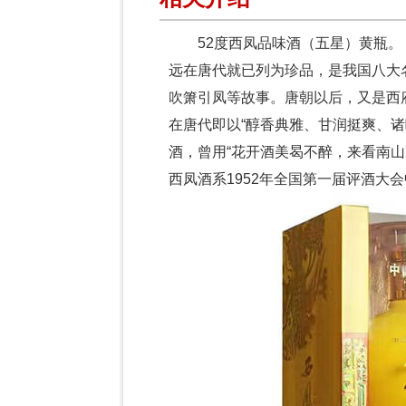
52度西凤品味酒（五星）黄瓶
远在唐代就已列为珍品，是我国八大
吹箫引凤等故事。唐朝以后，又是西
在唐代即以“醇香典雅、甘润挺爽、
酒，曾用“花开酒美曷不醉，来看南山
西凤酒系1952年全国第一届评酒大