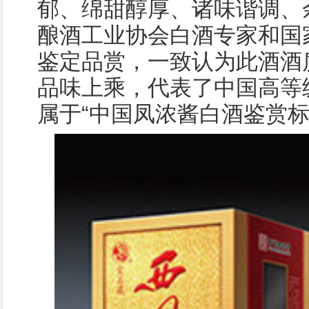
郁、绵甜醇厚、诸味谐调、
酿酒工业协会白酒专家和国
鉴定品赏，一致认为此酒酒
品味上乘，代表了中国高等
属于“中国凤浓酱白酒鉴赏标