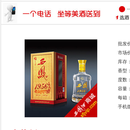
批发
市场
库存
香型
度数：
容量：
每箱
手机微