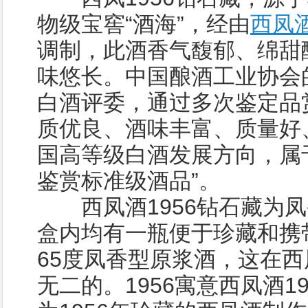
物级宝窖“酒海”，经由
西凤
调制，此酒香气馥郁、绵甜
味悠长。中国酿酒工业协会
白酒评委，通过多次鉴定品
质优良、酒味丰富、质量好
国高等级白酒发展方向，属
鉴赏标准级酒品”。
西凤酒1956钻石藏为凤
盒内均有一瓶便于珍藏和携
65度凤香型原浆酒，这在
无二的。1956寓意西凤酒1