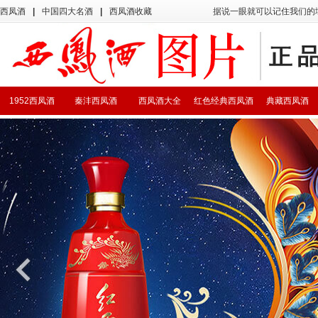
西凤酒
|
中国四大名酒
|
西凤酒收藏
据说一眼就可以记住我们的
1952西凤酒
秦沣西凤酒
西凤酒大全
红色经典西凤酒
典藏西凤酒