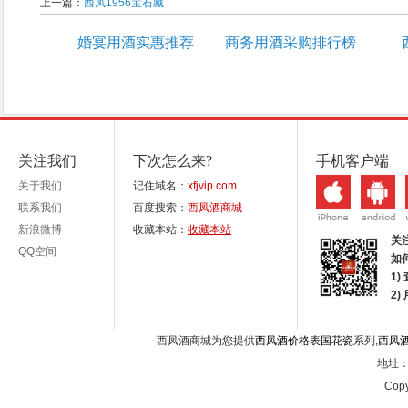
上一篇：
西凤1956宝石藏
婚宴用酒实惠推荐
商务用酒采购排行榜
关注我们
下次怎么来?
手机客户端
关于我们
记住域名：
xfjvip.com
联系我们
百度搜索：
西凤酒商城
新浪微博
收藏本站：
收藏本站
关
QQ空间
如
1)
2
西凤酒商城为您提供
西凤酒价格表国花瓷
系列,
西凤
地址：西
Copy