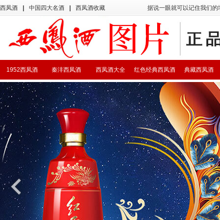
西凤酒
|
中国四大名酒
|
西凤酒收藏
据说一眼就可以记住我们的
1952西凤酒
秦沣西凤酒
西凤酒大全
红色经典西凤酒
典藏西凤酒