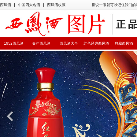
西凤酒
|
中国四大名酒
|
西凤酒收藏
据说一眼就可以记住我们的
1952西凤酒
秦沣西凤酒
西凤酒大全
红色经典西凤酒
典藏西凤酒