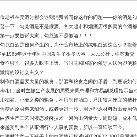
老板在卖酒时都会遇到消费者问你这样的问题——你的酒是勾兑酒吧
普一下，勾兑酒是不是假酒。各大超市和烟酒店很多卖的白酒都
第一点要告诉大家，勾兑酒不是假酒！！！
勾兑白酒是如何产生的，为什么市场上的纯粮白酒这么少？接着
年至1965年这十年间中国发生了很多大事，人民公社，中苏断
粮食不够吃，很多人吃不上饭。当时党和国家的领导人认为即使
激情的设社会主义？
制作白酒需要大量的粮食，那酒和粮食之间的矛盾，到底该如何
年年初，当时主抓生产发展的周恩来周总理和方易副总理指示当
不用稻谷、小麦之类的粮食，不用制作酒曲，只用较为便宜的秸
含糖的原材料来酿酒，或者更进一步，用这些原材料做出食用酒
白酒生产工艺叫液态发酵技术，因为出酒量大，周期短，成本低
来越受到各个从事酒行业人事的喜爱，所以一直延续至今。
酒时注意一下瓶子上的白酒执行标准GBT20822-2007是固