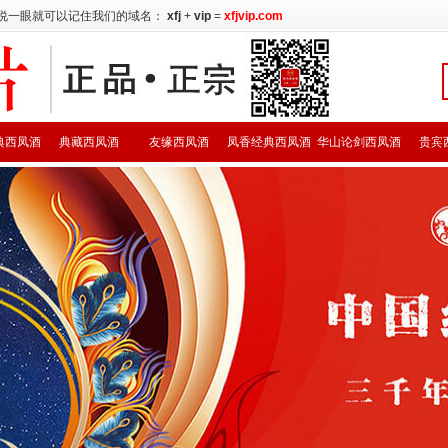
说一眼就可以记住我们的域名：
xfj
+
vip
=
xfjvip.com
典西凤酒
典藏西凤酒
友缘西凤酒
凤香经典西凤酒
华山论剑西凤酒
贵宾