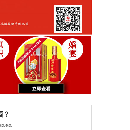
酒？
看次数
次