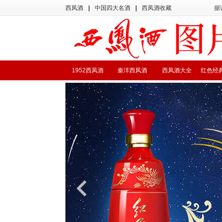
西凤酒
|
中国四大名酒
|
西凤酒收藏
据
1952西凤酒
秦沣西凤酒
西凤酒大全
红色经