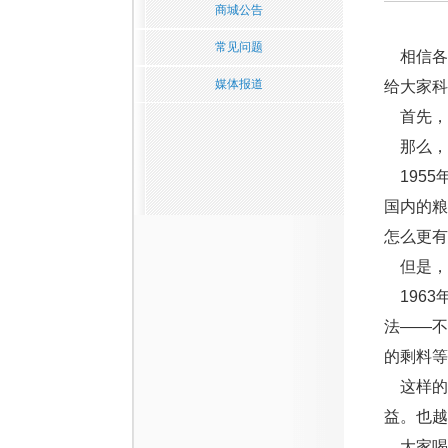
商城公告
常见问题
相信各位
媒体报道
给大家科
首先，
那么，
1955
国内的
怎么更有
但是，
1963
法——
的剩料等
这样的
益。也越
大家喝白