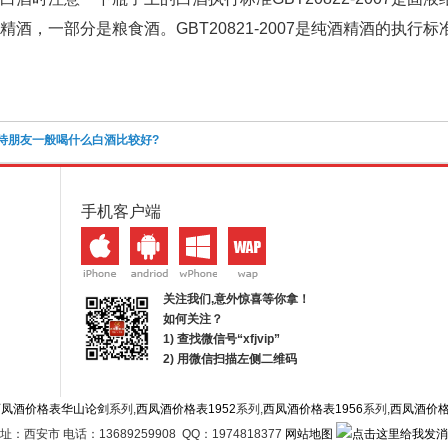
精酒，一部分是粮食酒。GBT20821-2007是纯酒精酒的执行标
待朋友一般喝什么白酒比较好?
手机客户端
关注我们,意外惊喜等你拿！
如何关注？
1) 查找微信号“
xfjvip
”
2) 用微信扫描左侧二维码
西凤酒价格表华山论剑
系列,
西凤酒价格表1952
系列,
西凤酒价格表1956
系列,
西凤酒价
址：西安市 电话：13689259908 QQ：1974818377
网站地图