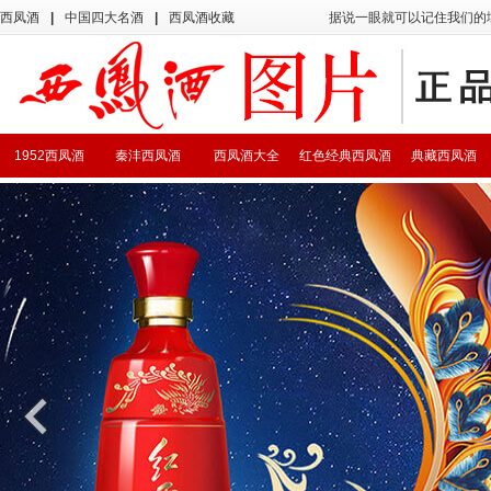
西凤酒
|
中国四大名酒
|
西凤酒收藏
据说一眼就可以记住我们的
1952西凤酒
秦沣西凤酒
西凤酒大全
红色经典西凤酒
典藏西凤酒