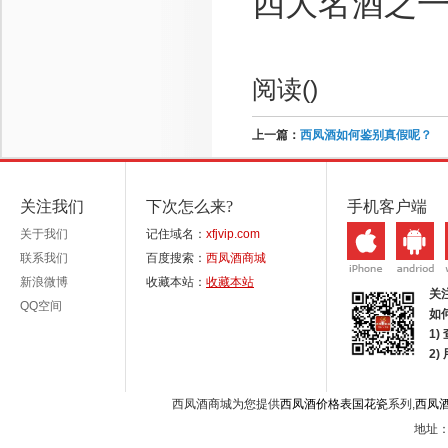
四大名酒之
阅读(
)
上一篇：
西凤酒如何鉴别真假呢？
关注我们
下次怎么来?
手机客户端
关于我们
记住域名：
xfjvip.com
联系我们
百度搜索：
西凤酒商城
新浪微博
收藏本站：
收藏本站
关
QQ空间
如
1)
2
西凤酒商城为您提供
西凤酒价格表国花瓷
系列,
西凤
地址：西