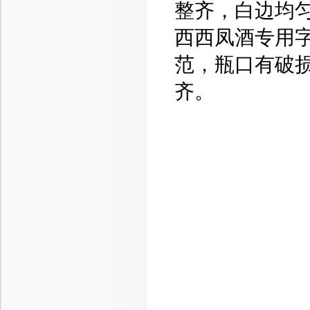
整齐，白边均匀
西西凤酒专用
范，瓶口有破
齐。