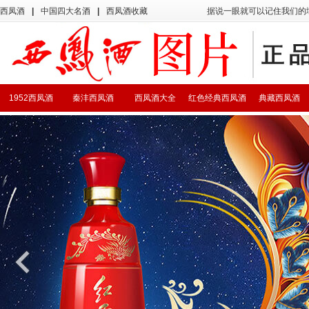
西凤酒
|
中国四大名酒
|
西凤酒收藏
据说一眼就可以记住我们的
1952西凤酒
秦沣西凤酒
西凤酒大全
红色经典西凤酒
典藏西凤酒