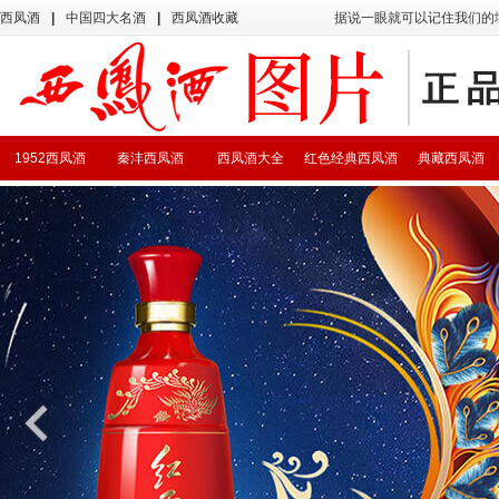
西凤酒
|
中国四大名酒
|
西凤酒收藏
据说一眼就可以记住我们的
1952西凤酒
秦沣西凤酒
西凤酒大全
红色经典西凤酒
典藏西凤酒