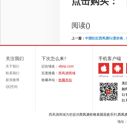
点击购买：
阅读(
)
上一篇：
中国红红西凤酒52度价格
关注我们
下次怎么来?
手机客户端
关于我们
记住域名：
xfjvip.com
联系我们
百度搜索：
西凤酒商城
新浪微博
收藏本站：
收藏本站
关
QQ空间
如
1)
2
西凤酒商城为您提供
西凤酒价格表国花瓷
系列,
西凤
地址：西