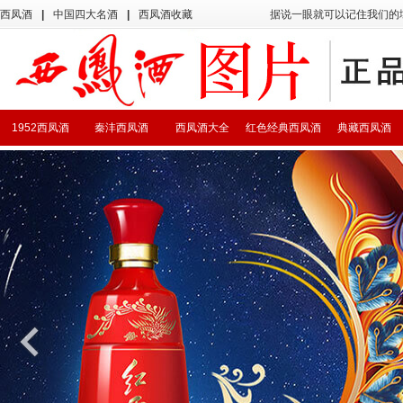
西凤酒
|
中国四大名酒
|
西凤酒收藏
据说一眼就可以记住我们的
1952西凤酒
秦沣西凤酒
西凤酒大全
红色经典西凤酒
典藏西凤酒