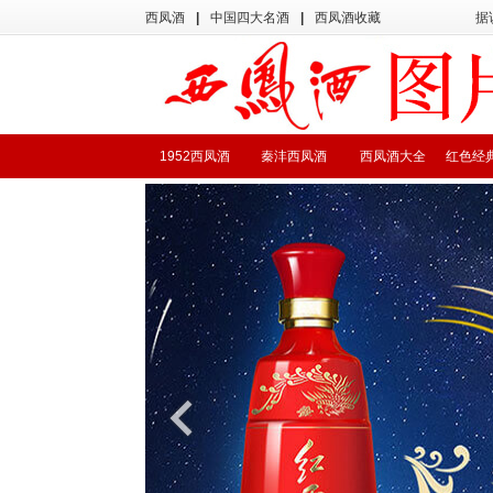
西凤酒
|
中国四大名酒
|
西凤酒收藏
据
1952西凤酒
秦沣西凤酒
西凤酒大全
红色经