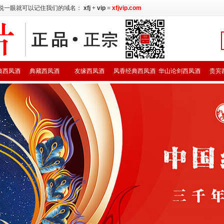
说一眼就可以记住我们的域名：
xfj
+
vip
=
xfjvip.com
典西凤酒
典藏西凤酒
友缘西凤酒
凤香经典西凤酒
华山论剑西凤酒
贵宾