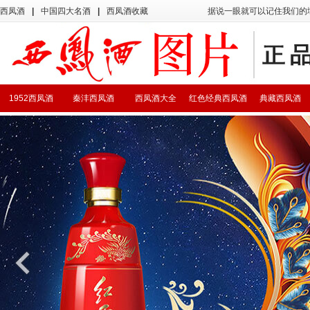
西凤酒
|
中国四大名酒
|
西凤酒收藏
据说一眼就可以记住我们的
1952西凤酒
秦沣西凤酒
西凤酒大全
红色经典西凤酒
典藏西凤酒