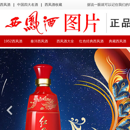
西凤酒
|
中国四大名酒
|
西凤酒收藏
据说一眼就可以记住我们的
1952西凤酒
秦沣西凤酒
西凤酒大全
红色经典西凤酒
典藏西凤酒