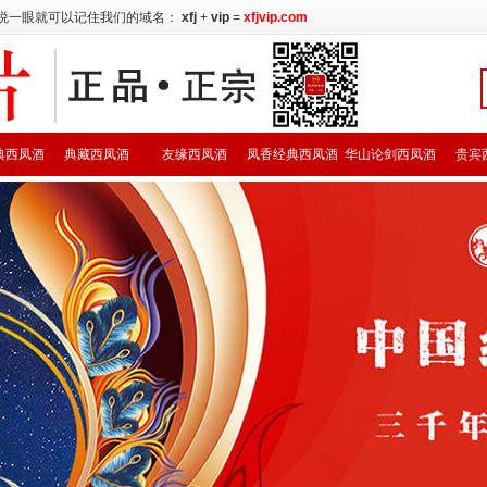
说一眼就可以记住我们的域名：
xfj
+
vip
=
xfjvip.com
典西凤酒
典藏西凤酒
友缘西凤酒
凤香经典西凤酒
华山论剑西凤酒
贵宾