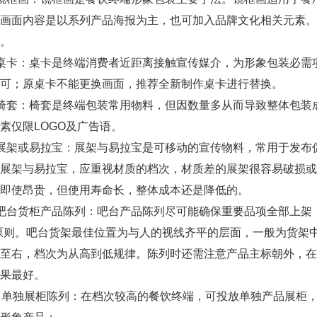
的画面内容是以系列产品海报为主，也可加入品牌文化相关元素
。
卡：桌卡是终端消费者近距离接触宣传媒介，为形象包装必需
可；原桌卡不能更换画面，推荐全新制作桌卡进行替换。
套：椅套是终端包装常用物料，但因数量多从而导致整体包装
素仅限LOGO及广告语。
架或易拉宝：展架与易拉宝是可移动的宣传物料，常用于发布
，展架与易拉宝，应重视材质的档次，材质差的展架很容易破损
即使昂贵，但使用寿命长，整体成本还是降低的。
台货柜产品陈列：吧台产品陈列尽可能确保重要品项全部上架，
原则。吧台货架最佳位置为与人的视线齐平的层面，一般为货架
左至右，档次为从高到低规律。陈列时还需注意产品主标朝外，
果最好。
单独展柜陈列：在档次较高的餐饮终端，可投放单独产品展柜，