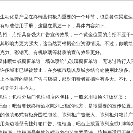
动化是产品在终端营销极为重要的一个环节，也是餐饮渠道运
有标准使用手册，这里在累述一下，具体内容如下。
招：店招具备强大广告宣传效果，一个黄金位置的店招不亚于
，其影响力更为强大，这当然要根据企业资源情况。不过，做喷
克力、彩钢瓦、有机玻璃等材质的宣传效果更好。
体喷绘或橱窗单透：墙体喷绘与玻璃橱窗单透，无论过路行人
告许多城市已经被禁止，在乡镇市场以及城乡结合处使用比较多
做上本品牌的墙体广告与店招，那对消费者震撼性有多大。不过
被竞争对手抢去。
柱：包柱分店门包柱和店内包柱，一般采用喷绘KT板材质；
台：吧台餐饮终端酒水陈列上柜的地方，是很重要的宣传位置
的包装形式有柜身围栏包装、陈列柜广告嵌入、陈列柜灯箱片广
用旁边墙壁悬挂灯箱广告、镜框画，吧台上放置陈列座或L牌等
框画：镜框画是餐饮终端形象包装主要手法。镜框画适用于餐