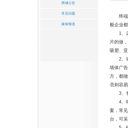
商城公告
常见问题
终端生
媒体报道
般企业都
1、店
片的做
吸塑、亚
2、墙
墙体广
方，都
否则容易
3、包
4、吧
案，常见
台，可采
5、镜