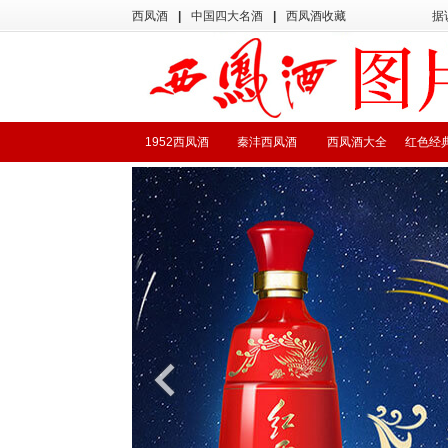
西凤酒
|
中国四大名酒
|
西凤酒收藏
据
1952西凤酒
秦沣西凤酒
西凤酒大全
红色经