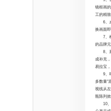
镜框画
工的精致
6、桌
换画面即
7、椅
的品牌元
8、展
成补充
易拉宝，
9、吧
多数量”
视线从
瓶陈列效
10、