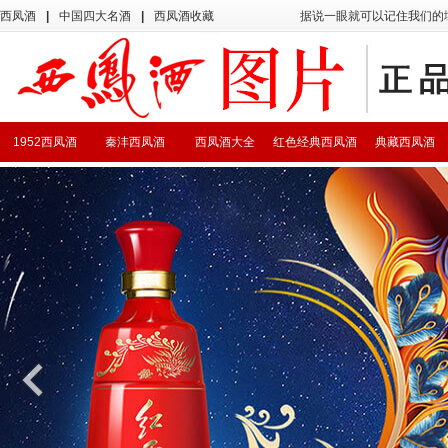
西凤酒
|
中国四大名酒
|
西凤酒收藏
据说一眼就可以记住我们的
1952西凤酒
秦沣西凤酒
西凤酒大全
红色经典西凤酒
典藏西凤酒