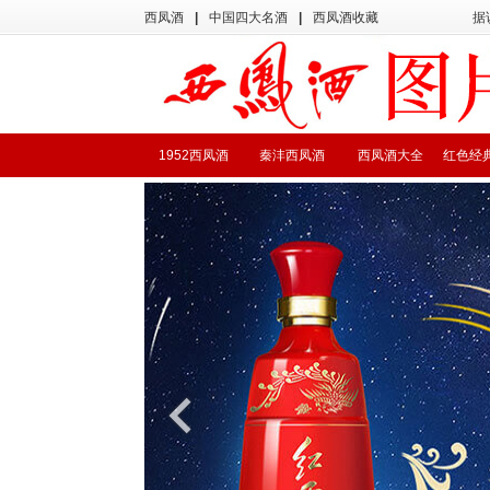
西凤酒
|
中国四大名酒
|
西凤酒收藏
据
1952西凤酒
秦沣西凤酒
西凤酒大全
红色经