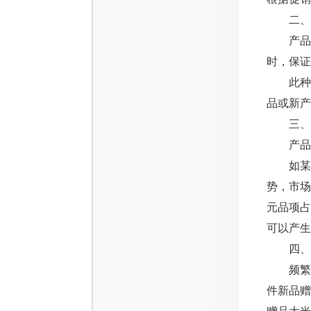
二、产
产品搭
时，保
此种情
品或新产
三、产
产品组
如某市场
势，市场
元品项占
可以产生
四、实
频繁的
件新品赠