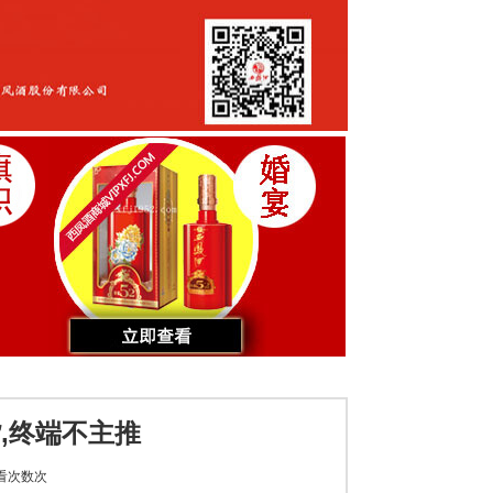
,终端不主推
看次数
次