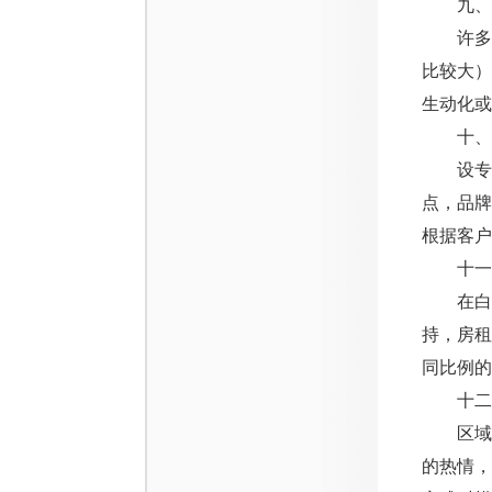
九、生
许多企
比较大）
生动化或
十、专
设专职
点，品
根据客户
十一、
在白酒
持，房
同比例的
十二、
区域内
的热情