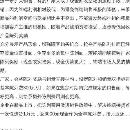
一步扩大销售，有的厂家采取了现金回收空箱的激励手段，来
畅销，因为终端利润相对较低，为避免终端销售积极的降低，来
，新品的利润空间与竞品相比并不突出，不能激发终端推销的积
增加客户主推的积极性，随着产品被消费者接受，逐步降低回收
品陈列奖励
分展示产品形象，增强顾客购买机会，抢夺产品陈列排面已经
夺黄金位置排面，争夺更多的集中陈列面，若终端能够按照厂家
0元陈列奖励（现金或实物奖，现金优势更大），终端市场人员的
励。
家，会将陈列奖励与销量直接挂勾，设定陈列和销量双指标进
陈列费300元/月，如果在规定时期内完成规定的销售额，每
标更高，则给予额外陈列费用则会更高。
业在新品上市，把陈列费用做进销售政策中，解决终端接货难
性进货1万元，返6000元现金作为全年陈列费，按月返还，