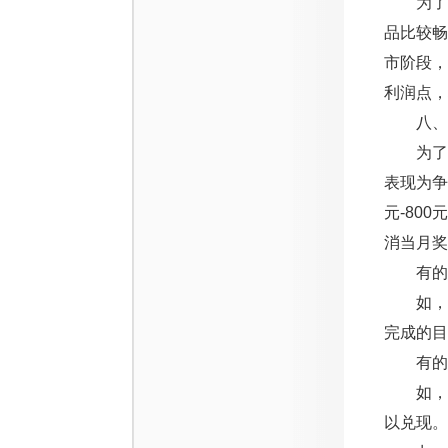
为了进
品比较
市阶段
利润点，
八、产
为了充
表现为争
元-80
消当月奖
有的厂
如，基本
完成的目
有的企
如，一次
以兑现。