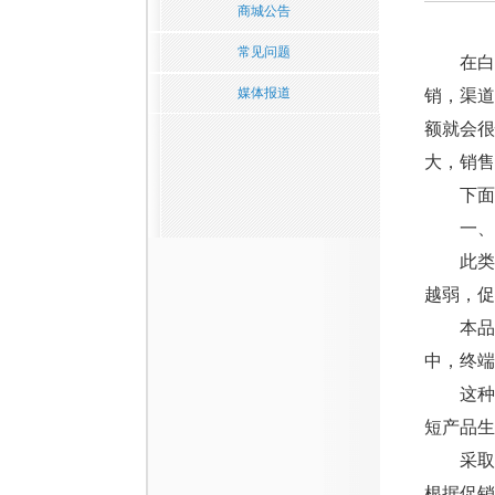
商城公告
常见问题
在白酒
媒体报道
销，渠
额就会
大，销售
下面列
一、本
此类促
越弱，促
本品促
中，终端
这种促
短产品生
采取这
根据促销