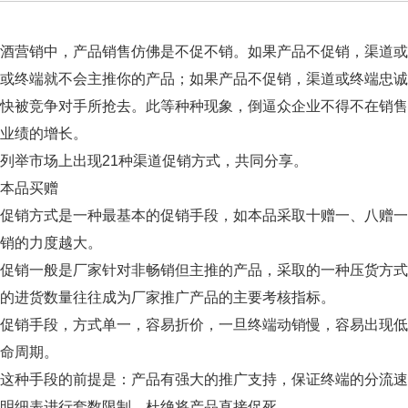
营销中，产品销售仿佛是不促不销。如果产品不促销，渠道或
道或终端就不会主推你的产品；如果产品不促销，渠道或终端忠
很快被竞争对手所抢去。此等种种现象，倒逼众企业不得不在销
业绩的增长。
举市场上出现21种渠道促销方式，共同分享。
品买赠
销方式是一种最基本的促销手段，如本品采取十赠一、八赠一
销的力度越大。
销一般是厂家针对非畅销但主推的产品，采取的一种压货方式
的进货数量往往成为厂家推广产品的主要考核指标。
销手段，方式单一，容易折价，一旦终端动销慢，容易出现低
命周期。
种手段的前提是：产品有强大的推广支持，保证终端的分流速
明细表进行套数限制，杜绝将产品直接促死。