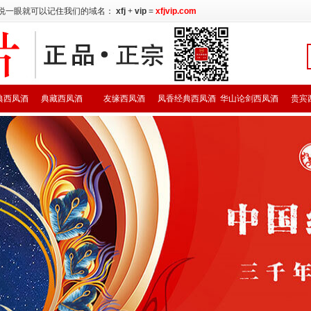
说一眼就可以记住我们的域名：
xfj
+
vip
=
xfjvip.com
典西凤酒
典藏西凤酒
友缘西凤酒
凤香经典西凤酒
华山论剑西凤酒
贵宾