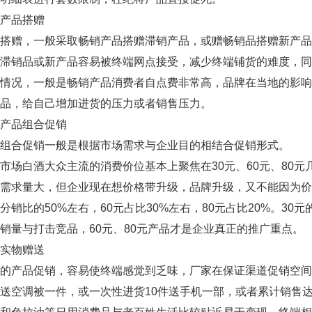
品搭赠
赠，一般采取畅销产品搭赠滞销产品，或赠畅销品搭赠新产品
证滞销品或新产品容易被终端网点接受，减少终端铺货的难度，
况，一般是畅销产品消费者自点费非常高，品牌在当地的影响
品，给自己增加进货的压力或者销售压力。
品组合促销
合促销一般是根据市场需求与企业目的相结合促销形式。
白酒大众主流的消费价位基本上聚焦在30元、60元、80元
需求量大，但企业现在想价格带升级，品牌升级，又不能因为价
分销比的50%左右，60元占比30%左右，80元占比20%。3
销量与打击竞品，60元、80元产品才是企业真正的推广重点。
物赠送
产品促销，容易使终端感觉到乏味，厂家在保证渠道促销空间
送空调被一件，或一次性进货10件送手机一部，或者累计销售