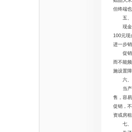
赠品大
但终端也
五、现
现金返
100元
进一步销
促销在
而不能
施设置障
六、现
当产品
售，容易
促销，不
资或房租
七、回