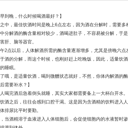
到晚，什么时候喝酒最好？】
中，最佳饮酒时间是晚上6点左右，因为酒在分解时，需要多
体中分解酒的酶含量相对较少，酒喝进肚子，不容易被分解，于
害肝、脑等器官。
2点以后，人体解酒所需的酶含量逐渐增多，尤其是傍晚六点
利于酒的分解，而这个时候，也刚好赶上吃晚饭，因此，适量饮
的睡眠。
哦，是适量饮酒，喝到微醺状态就好，不然，你体内解酒的酶
需要补水？】
喝完酒后急着倒头就睡，其实大家都需要备上一大杯白开水。
酒之后，往往会感到口腔干渴。这是因为含酒精的饮料进入人
体排尿比平时要勤。
当酒精溶于血液进入人体细胞后，会促使细胞内的水液暂时渗
排泄到体外。