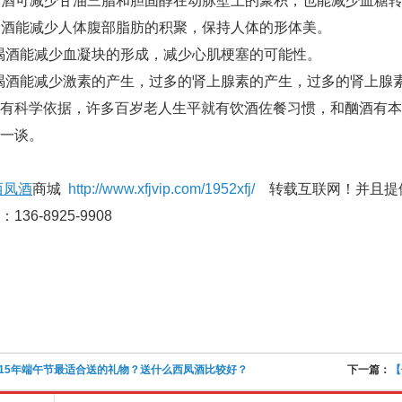
喝酒可减少甘油三脂和胆固醇在动脉壁上的聚积，也能减少血糖
喝酒能减少人体腹部脂肪的积聚，保持人体的形体美。
喝酒能减少血凝块的形成，减少心肌梗塞的可能性。
喝酒能减少激素的产生，过多的肾上腺素的产生，过多的肾上
科学依据，许多百岁老人生平就有饮酒佐餐习惯，和酗酒有本
一谈。
西凤酒
商城
http://www.xfjvip.com/1952xfj/
转载互联网！并且提
36-8925-9908
015年端午节最适合送的礼物？送什么西凤酒比较好？
下一篇：
【