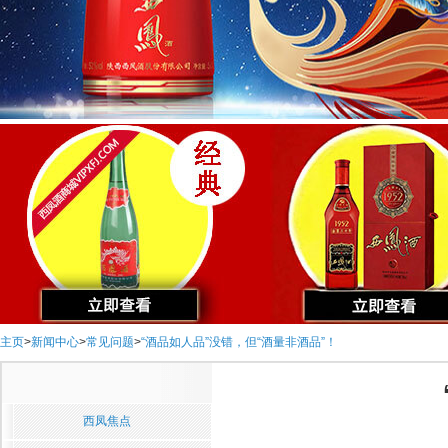
主页
>
新闻中心
>
常见问题
>
“酒品如人品”没错，但“酒量非酒品”！
西凤焦点