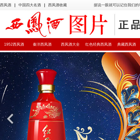
西凤酒
|
中国四大名酒
|
西凤酒收藏
据说一眼就可以记住我们的
1952西凤酒
秦沣西凤酒
西凤酒大全
红色经典西凤酒
典藏西凤酒