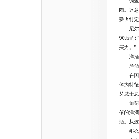
调查还
圈。这意
费者特定
尼尔森
90后的
买力。”
洋酒
洋酒品
在国内
体为特征
芽威士忌
葡萄酒
侈的洋酒
酒。从这
那么，