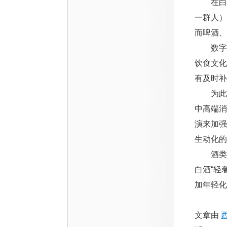
在白酒的
一群人）
而啤酒、
数字对
饮食文
有及时补
为此，
中高端
演来加强
生动化的
酒类消
白酒“轻
加年轻化
文章由