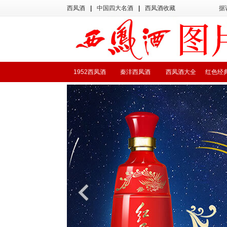
西凤酒
|
中国四大名酒
|
西凤酒收藏
据
1952西凤酒
秦沣西凤酒
西凤酒大全
红色经