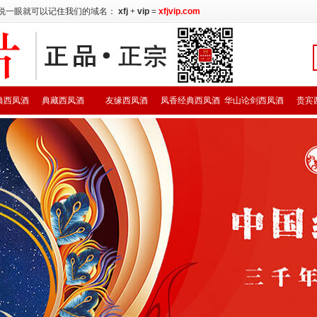
说一眼就可以记住我们的域名：
xfj
+
vip
=
xfjvip.com
典西凤酒
典藏西凤酒
友缘西凤酒
凤香经典西凤酒
华山论剑西凤酒
贵宾