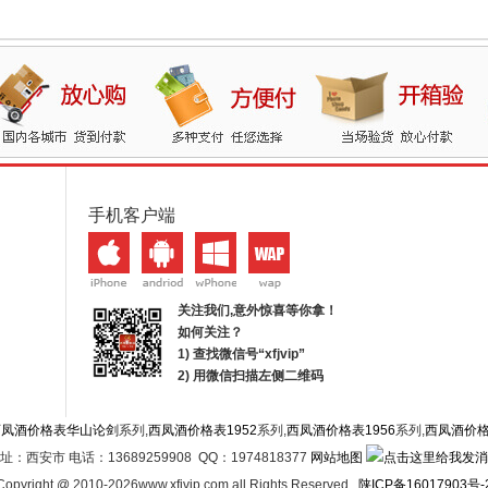
手机客户端
关注我们,意外惊喜等你拿！
如何关注？
1) 查找微信号“
xfjvip
”
2) 用微信扫描左侧二维码
西凤酒价格表华山论剑
系列,
西凤酒价格表1952
系列,
西凤酒价格表1956
系列,
西凤酒价
址：西安市 电话：13689259908 QQ：1974818377
网站地图
Copyright @ 2010-2026www.xfjvip.com all Rights Reserved .
陕ICP备16017903号-