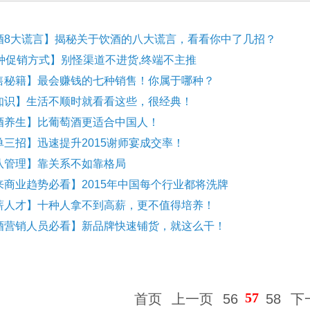
酒8大谎言】揭秘关于饮酒的八大谎言，看看你中了几招？
1种促销方式】别怪渠道不进货,终端不主推
售秘籍】最会赚钱的七种销售！你属于哪种？
知识】生活不顺时就看看这些，很经典！
酒养生】比葡萄酒更适合中国人！
单三招】迅速提升2015谢师宴成交率！
队管理】靠关系不如靠格局
来商业趋势必看】2015年中国每个行业都将洗牌
薪人才】十种人拿不到高薪，更不值得培养！
酒营销人员必看】新品牌快速铺货，就这么干！
57
首页
上一页
56
58
下