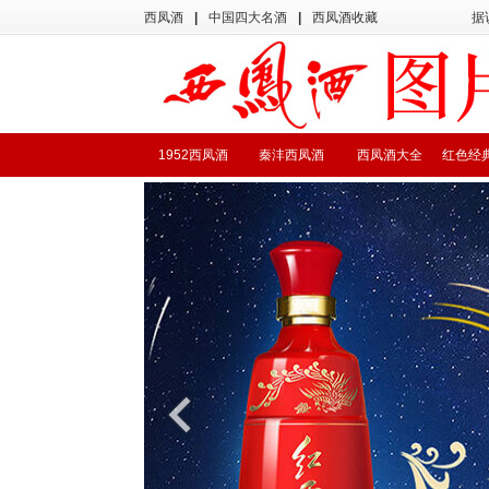
西凤酒
|
中国四大名酒
|
西凤酒收藏
据
1952西凤酒
秦沣西凤酒
西凤酒大全
红色经