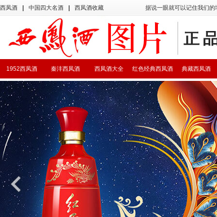
西凤酒
|
中国四大名酒
|
西凤酒收藏
据说一眼就可以记住我们的
1952西凤酒
秦沣西凤酒
西凤酒大全
红色经典西凤酒
典藏西凤酒