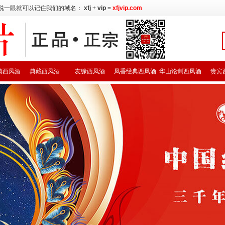
说一眼就可以记住我们的域名：
xfj
+
vip
=
xfjvip.com
典西凤酒
典藏西凤酒
友缘西凤酒
凤香经典西凤酒
华山论剑西凤酒
贵宾