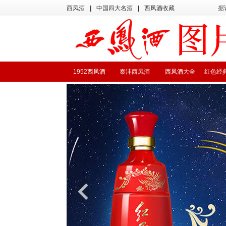
西凤酒
|
中国四大名酒
|
西凤酒收藏
据
1952西凤酒
秦沣西凤酒
西凤酒大全
红色经