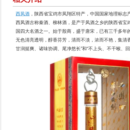
西凤酒
，陕西省宝鸡市凤翔区特产，中国国家地理标志
西凤酒古称秦酒、柳林酒，是产于凤酒之乡的陕西省宝
国四大名酒之一。始于殷商，盛于唐宋，已有三千多年
无色清亮透明，醇香芬芳，清而不淡，浓而不艳，集清香
甘润挺爽、诸味协调、尾净悠长”和“不上头、不干喉、回