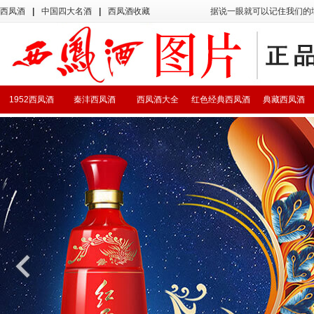
西凤酒
|
中国四大名酒
|
西凤酒收藏
据说一眼就可以记住我们的
1952西凤酒
秦沣西凤酒
西凤酒大全
红色经典西凤酒
典藏西凤酒