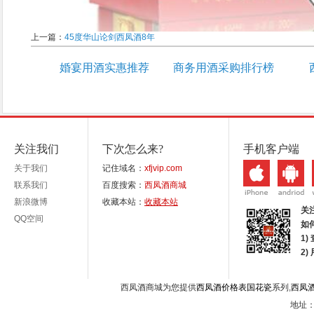
上一篇：
45度华山论剑西凤酒8年
婚宴用酒实惠推荐
商务用酒采购排行榜
关注我们
下次怎么来?
手机客户端
关于我们
记住域名：
xfjvip.com
联系我们
百度搜索：
西凤酒商城
新浪微博
收藏本站：
收藏本站
关
QQ空间
如
1)
2
西凤酒商城为您提供
西凤酒价格表国花瓷
系列,
西凤
地址：西