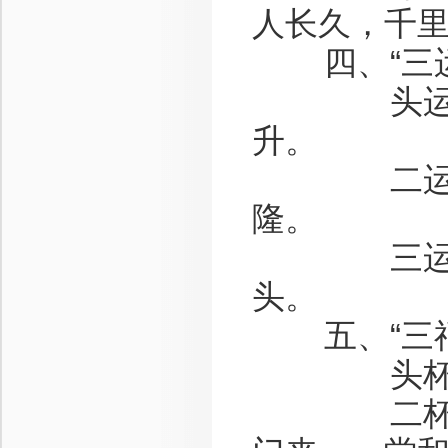
人长久，千里
四、“三运
头运酒叫
升。
二运酒叫
隆。
三运酒叫
头。
五、“三福
头杯“人福
二杯“家福