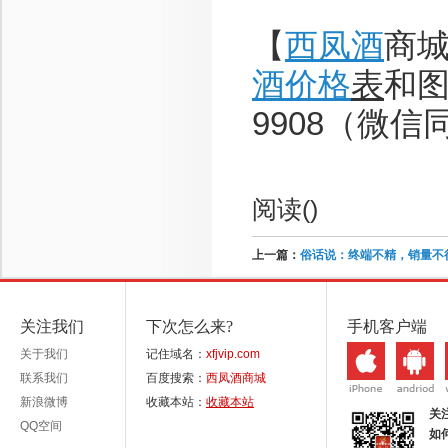
【
西凤酒
商城】
酒价格
表
和图
9908（微信
阅读(
)
上一篇：
俗话说：终端不精，销量不
关注我们
下次怎么来?
手机客户端
关于我们
记住域名：
xfjvip.com
联系我们
百度搜索：
西凤酒商城
新浪微博
收藏本站：
收藏本站
关
QQ空间
如