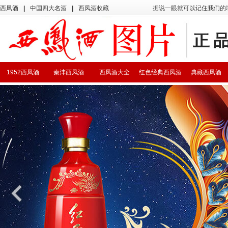
西凤酒
|
中国四大名酒
|
西凤酒收藏
据说一眼就可以记住我们的
1952西凤酒
秦沣西凤酒
西凤酒大全
红色经典西凤酒
典藏西凤酒