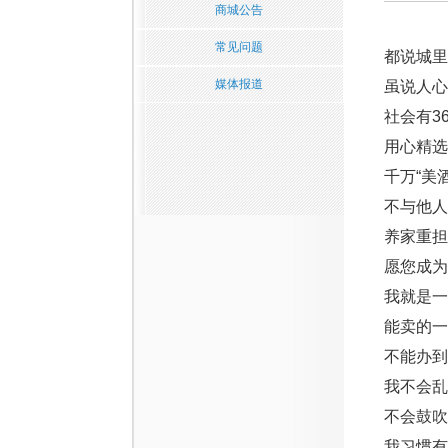
商城公告
常见问题
都说城里
媒体报道
虽说人心
社会有3
用心精选
千万“美
不与他人
养家重担
愿您成为
我就是一
能卖的一
不能办到
我不会乱
不会鼓吹
我习惯有