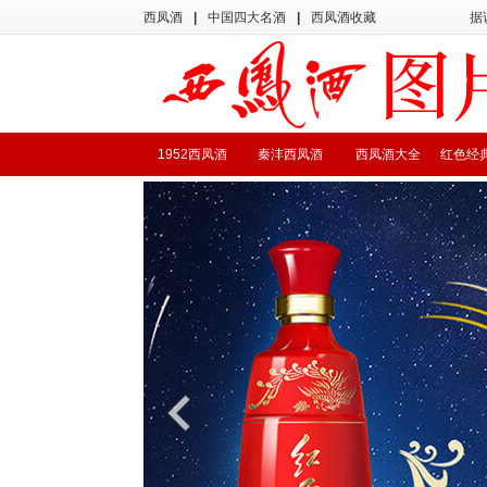
西凤酒
|
中国四大名酒
|
西凤酒收藏
据
1952西凤酒
秦沣西凤酒
西凤酒大全
红色经