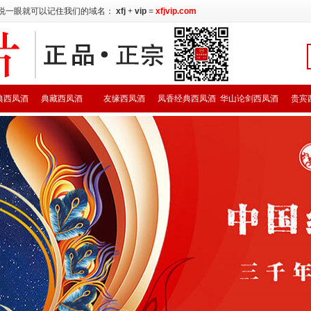
说一眼就可以记住我们的域名：
xfj
+
vip
=
xfjvip.com
典西凤酒
典藏西凤酒
友缘西凤酒
凤香经典西凤酒
华山论剑西凤酒
贵宾