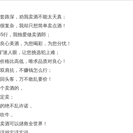
套路深，劝我卖酒不能太天真；
很复杂，我却只想简单卖点酒！
65行，我独爱做卖酒郎；
良心美酒，为您喝彩，为您分忧！
酒”迷人眼，让您挑选犯上难；
价格比高低，唯求品质对良心！
双肩抗，不赚钱怎么行；
回头客，万不敢乱要价！
个卖酒的，
定卖；
的绝不乱许诺，
吹牛，
卖酒可以拯救全世界！
话就实话实说，