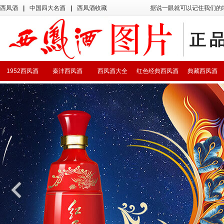
西凤酒
|
中国四大名酒
|
西凤酒收藏
据说一眼就可以记住我们的
1952西凤酒
秦沣西凤酒
西凤酒大全
红色经典西凤酒
典藏西凤酒