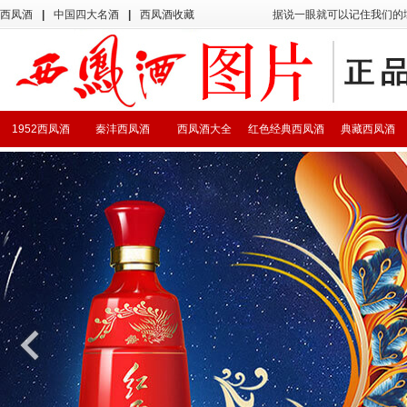
西凤酒
|
中国四大名酒
|
西凤酒收藏
据说一眼就可以记住我们的
1952西凤酒
秦沣西凤酒
西凤酒大全
红色经典西凤酒
典藏西凤酒