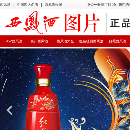
西凤酒
|
中国四大名酒
|
西凤酒收藏
据说一眼就可以记住我们的
1952西凤酒
秦沣西凤酒
西凤酒大全
红色经典西凤酒
典藏西凤酒