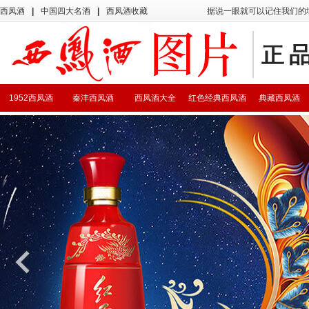
西凤酒
|
中国四大名酒
|
西凤酒收藏
据说一眼就可以记住我们的
1952西凤酒
秦沣西凤酒
西凤酒大全
红色经典西凤酒
典藏西凤酒