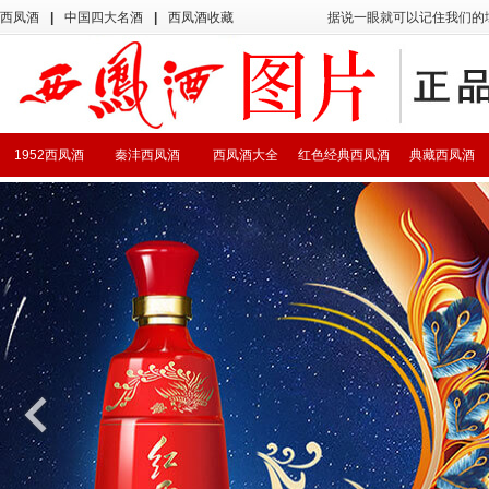
西凤酒
|
中国四大名酒
|
西凤酒收藏
据说一眼就可以记住我们的
1952西凤酒
秦沣西凤酒
西凤酒大全
红色经典西凤酒
典藏西凤酒