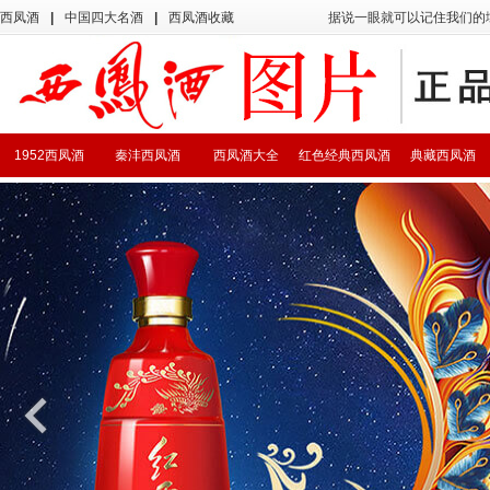
西凤酒
|
中国四大名酒
|
西凤酒收藏
据说一眼就可以记住我们的
1952西凤酒
秦沣西凤酒
西凤酒大全
红色经典西凤酒
典藏西凤酒