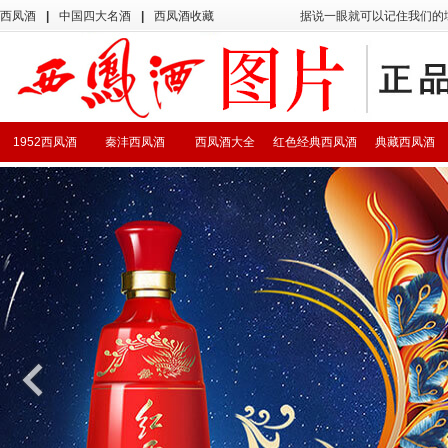
西凤酒
|
中国四大名酒
|
西凤酒收藏
据说一眼就可以记住我们的
1952西凤酒
秦沣西凤酒
西凤酒大全
红色经典西凤酒
典藏西凤酒