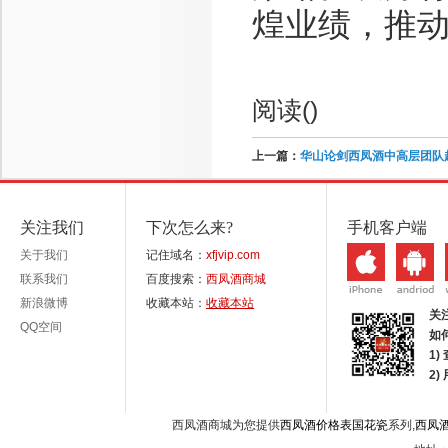
煌业绩，推
阅读(
)
上一篇：
华山论剑西凤酒中高层团队
关注我们
下次怎么来?
手机客户端
关于我们
记住域名：
xfjvip.com
联系我们
百度搜索：
西凤酒商城
新浪微博
收藏本站：
收藏本站
关
QQ空间
如
1)
2
西凤酒商城为您提供
西凤酒价格表国花瓷
系列,
西凤