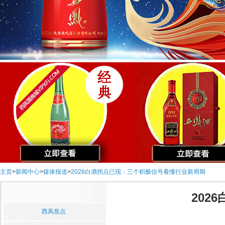
主页
>
新闻中心
>
媒体报道
>
2026白酒拐点已现：三个积极信号看懂行业新周期
202
西凤焦点