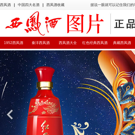
西凤酒
|
中国四大名酒
|
西凤酒收藏
据说一眼就可以记住我们的
1952西凤酒
秦沣西凤酒
西凤酒大全
红色经典西凤酒
典藏西凤酒