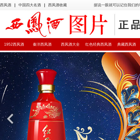
西凤酒
|
中国四大名酒
|
西凤酒收藏
据说一眼就可以记住我们的
1952西凤酒
秦沣西凤酒
西凤酒大全
红色经典西凤酒
典藏西凤酒