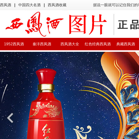
西凤酒
|
中国四大名酒
|
西凤酒收藏
据说一眼就可以记住我们的
1952西凤酒
秦沣西凤酒
西凤酒大全
红色经典西凤酒
典藏西凤酒