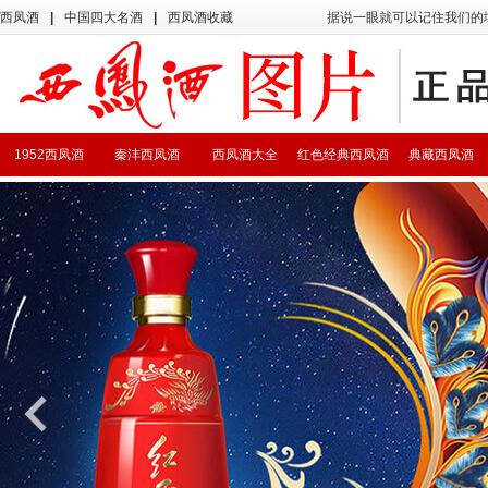
西凤酒
|
中国四大名酒
|
西凤酒收藏
据说一眼就可以记住我们的
1952西凤酒
秦沣西凤酒
西凤酒大全
红色经典西凤酒
典藏西凤酒