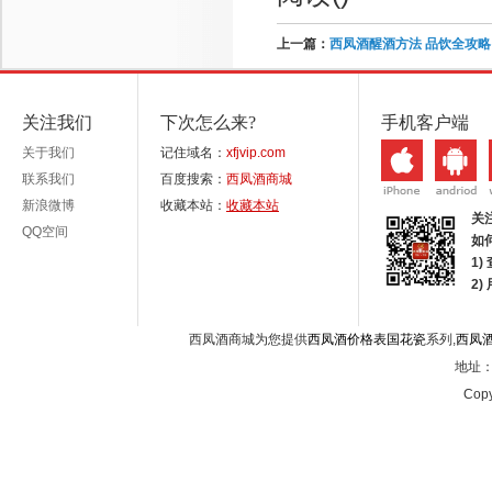
上一篇：
西凤酒醒酒方法 品饮全攻略
关注我们
下次怎么来?
手机客户端
关于我们
记住域名：
xfjvip.com
联系我们
百度搜索：
西凤酒商城
新浪微博
收藏本站：
收藏本站
关
QQ空间
如
1)
2
西凤酒商城为您提供
西凤酒价格表国花瓷
系列,
西凤
地址：西
Copy