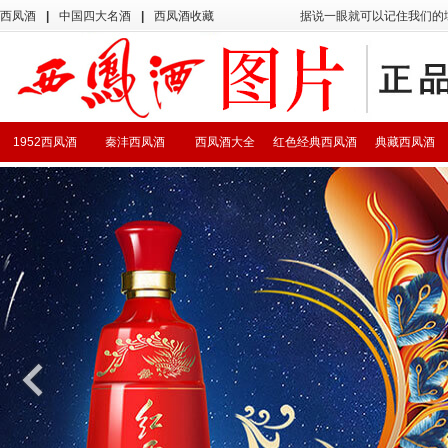
西凤酒
|
中国四大名酒
|
西凤酒收藏
据说一眼就可以记住我们的
1952西凤酒
秦沣西凤酒
西凤酒大全
红色经典西凤酒
典藏西凤酒