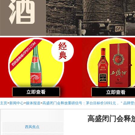
主页
>
新闻中心
>
媒体报道
>
高盛闭门会释放重磅信号：茅台目标价1691元，＂品牌壁
高盛闭门会释放
西凤焦点