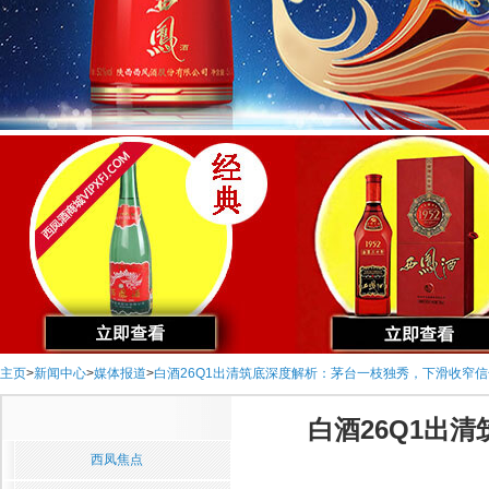
主页
>
新闻中心
>
媒体报道
>
白酒26Q1出清筑底深度解析：茅台一枝独秀，下滑收窄
白酒26Q1出
西凤焦点