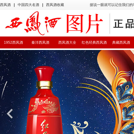
西凤酒
|
中国四大名酒
|
西凤酒收藏
据说一眼就可以记住我们的
1952西凤酒
秦沣西凤酒
西凤酒大全
红色经典西凤酒
典藏西凤酒