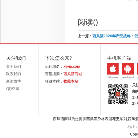
阅读(
)
上一篇：
西凤酒2026年产品战略：
关注我们
下次怎么来?
手机客户端
关于我们
记住域名：
xfjvip.com
联系我们
百度搜索：
西凤酒商城
新浪微博
收藏本站：
收藏本站
关
QQ空间
如
1)
2
西凤酒商城为您提供
西凤酒价格表国花瓷
系列,
西凤
地址：西
Copy