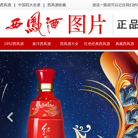
西凤酒
|
中国四大名酒
|
西凤酒收藏
据说一眼就可以记住我们的
1952西凤酒
秦沣西凤酒
西凤酒大全
红色经典西凤酒
典藏西凤酒