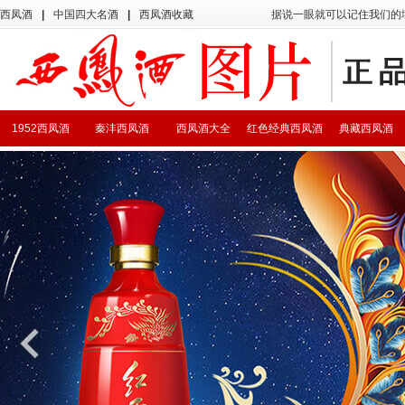
西凤酒
|
中国四大名酒
|
西凤酒收藏
据说一眼就可以记住我们的
1952西凤酒
秦沣西凤酒
西凤酒大全
红色经典西凤酒
典藏西凤酒