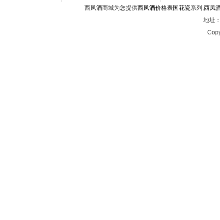
西凤酒商城为您提供
西凤酒价格表国花瓷
系列,
西凤
地址：西
Copy