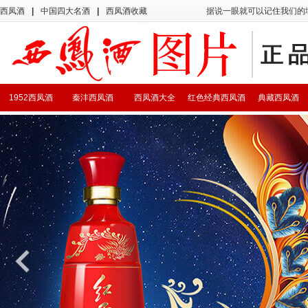
西凤酒
|
中国四大名酒
|
西凤酒收藏
据说一眼就可以记住我们的
1952西凤酒
秦沣西凤酒
西凤酒大全
红色经典西凤酒
典藏西凤酒